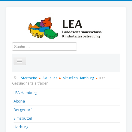
Suchen
Startseite
Über uns
Aktuelles
Termine
Startseite
Aktuelles
Aktuelles Hamburg
Kita
Gesundheitsleitfaden
Informationen
GBS
Presse und Dokumentation
LEA Hamburg
Altona
Kontakt
Bergedorf
Eimsbüttel
Harburg