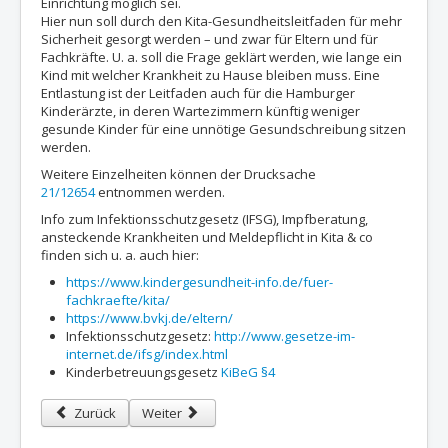
Einrichtung möglich sei.
Hier nun soll durch den Kita-Gesundheitsleitfaden für mehr
Sicherheit gesorgt werden – und zwar für Eltern und für
Fachkräfte. U. a. soll die Frage geklärt werden, wie lange ein
Kind mit welcher Krankheit zu Hause bleiben muss. Eine
Entlastung ist der Leitfaden auch für die Hamburger
Kinderärzte, in deren Wartezimmern künftig weniger
gesunde Kinder für eine unnötige Gesundschreibung sitzen
werden.
Weitere Einzelheiten können der Drucksache
21/12654
entnommen werden.
Info zum Infektionsschutzgesetz (IFSG), Impfberatung,
ansteckende Krankheiten und Meldepflicht in Kita & co
finden sich u. a. auch hier:
https://www.kindergesundheit-info.de/fuer-
fachkraefte/kita/
https://www.bvkj.de/eltern/
Infektionsschutzgesetz:
http://www.gesetze-im-
internet.de/ifsg/index.html
Kinderbetreuungsgesetz
KiBeG §4
Vorheriger Beitrag: Gute Kita Gesetz und Fachkräfteoffensive
Nächster Beitrag: 14.05.2018 - Tag der Kinderbetr
Zurück
Weiter