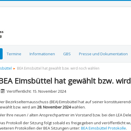
Termine
Informationen
GBS
Presse und Dokumentation
msbüttel
BEA Eimsbüttel hat gewählt bzw. wird noch wählen
BEA Eimsbüttel hat gewählt bzw. wir
etails
Veröffentlicht: 15. November 2024
Der Bezirkselternausschuss (BEA) Eimsbüttel hat auf seiner konstituieren
gewählt bzw. wird am
28. November 2024
wählen.
Wer Ihre neuen / alten Ansprechpartner im Vorstand bzw. bei den LEA Dele
Das Protokoll der Sitzung folgt sobald es freigegeben und veröffentlicht 
weiteren Protokollen der BEA Sitzungen unter:
BEA Eimsbüttel Protokolle
.