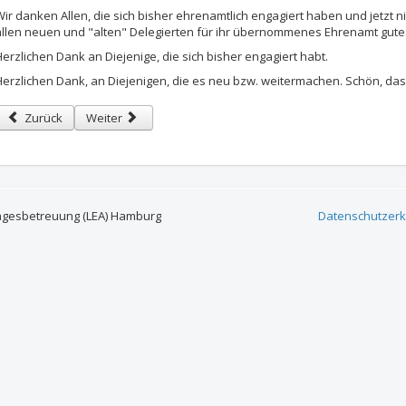
Wir danken Allen, die sich bisher ehrenamtlich engagiert haben und jetzt 
allen neuen und "alten" Delegierten für ihr übernommenes Ehrenamt gute
Herzlichen Dank an Diejenige, die sich bisher engagiert habt.
Herzlichen Dank, an Diejenigen, die es neu bzw. weitermachen. Schön, dass
Vorheriger Beitrag: Einladung zur (zweiten) konstituierenden Sitzung der
Nächster Beitrag: Adventsgrüße (3) - BEA Eimsbüttel
Zurück
Weiter
agesbetreuung (LEA) Hamburg
Datenschutzerk