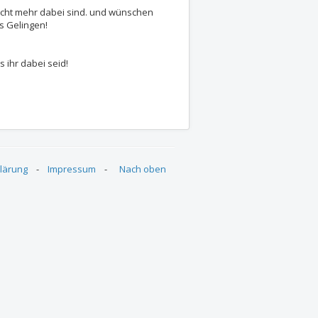
nicht mehr dabei sind. und wünschen
s Gelingen!
 ihr dabei seid!
 BEAs Eimsbüttel und Altona
lärung
-
Impressum
-
Nach oben