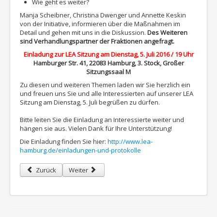
Wie geht es weiter?
Manja Scheibner, Christina Dwenger und Annette Keskin
von der Initiative, informieren über die Maßnahmen im
Detail und gehen mit uns in die Diskussion.
Des Weiteren
sind Verhandlungspartner der Fraktionen angefragt.
Einladung zur LEA Sitzung am Dienstag, 5. Juli 2016 / 19 Uhr
Hamburger Str. 41, 22083 Hamburg, 3. Stock, Großer
Sitzungssaal M
Zu diesen und weiteren Themen laden wir Sie herzlich ein
und freuen uns Sie und alle Interessierten auf unserer LEA
Sitzung am Dienstag, 5. Juli begrüßen zu dürfen.
Bitte leiten Sie die Einladung an Interessierte weiter und
hängen sie aus. Vielen Dank für Ihre Unterstützung!
Die Einladung finden Sie hier:
http://www.lea-
hamburg.de/einladungen-und-protokolle
Vorheriger Beitrag: LEA beim Hamburger Familientag 2016
Nächster Beitrag: 09.05.2016 - Tag der Kinderbetr
Zurück
Weiter