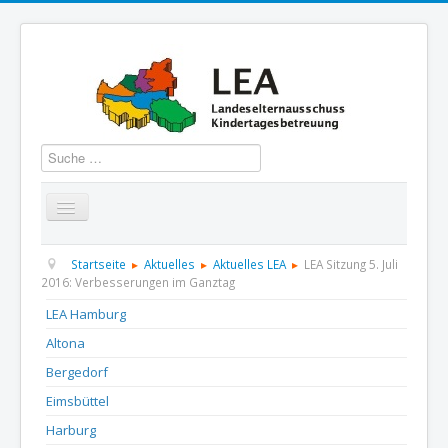
Suchen
Startseite
Über uns
Aktuelles
Termine
Startseite
Aktuelles
Aktuelles LEA
LEA Sitzung 5. Juli
2016: Verbesserungen im Ganztag
Informationen
GBS
Presse und Dokumentation
LEA Hamburg
Altona
Kontakt
Bergedorf
Eimsbüttel
Harburg