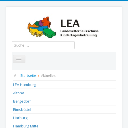
Suchen
Startseite
Über uns
Aktuelles
Termine
Startseite
Aktuelles
LEA Hamburg
Informationen
GBS
Presse und Dokumentation
Altona
Kontakt
Bergedorf
Eimsbüttel
Harburg
Hamburg Mitte