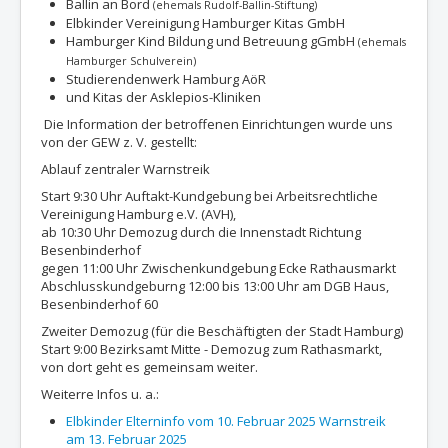
Ballin an Bord
(ehemals Rudolf-Ballin-Stiftung)
Elbkinder Vereinigung Hamburger Kitas GmbH
Hamburger Kind Bildung und Betreuung gGmbH
(ehemals
Hamburger Schulverein)
Studierendenwerk Hamburg AöR
und Kitas der Asklepios-Kliniken
Die Information der betroffenen Einrichtungen wurde uns
von der GEW z. V. gestellt:
Ablauf zentraler Warnstreik
Start 9:30 Uhr Auftakt-Kundgebung bei Arbeitsrechtliche
Vereinigung Hamburg e.V. (AVH),
ab 10:30 Uhr Demozug durch die Innenstadt Richtung
Besenbinderhof
gegen 11:00 Uhr Zwischenkundgebung Ecke Rathausmarkt
Abschlusskundgeburng 12:00 bis 13:00 Uhr am DGB Haus,
Besenbinderhof 60
Zweiter Demozug (für die Beschäftigten der Stadt Hamburg)
Start 9:00 Bezirksamt Mitte - Demozug zum Rathasmarkt,
von dort geht es gemeinsam weiter.
Weiterre Infos u. a.:
Elbkinder Elterninfo vom 10. Februar 2025 Warnstreik
am 13. Februar 2025