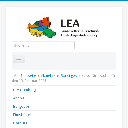
Suchen
Startseite
Über uns
Aktuelles
Termine
Startseite
Aktuelles
Sonstiges
ver.di Streikaufruf für
den 13. Februar 2025
Informationen
GBS
Presse und Dokumentation
LEA Hamburg
Altona
Kontakt
Bergedorf
Eimsbüttel
Harburg