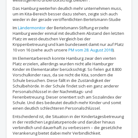
weitestgehend unberücksichtigt bleiben“.
Das Hamburg weiterhin deutlich mehr unternehmen muss,
um im Kita-Bereich besser dazu stehen, zeigte sich auch
wieder in der gerade veröffentlichten Bertelsmann-Studie
Im
Ländermonitor
der Bertelsmann-Stiftung erzielte
Hamburg wieder einmal mit deutlichem Abstand den letzten
Platz im west-deutschen Vergleich bei der
Krippenbetreuung und kam bundesweit damit nur auf Platz
10 von 16 (siehe auch unsere
PM vom 28. August 2018
).
Im Elementarbereich konnte Hamburg zwar den vierten
Platz erzielen, allerdings wurden nicht alle Hamburger
Kinder im Elementaralter berücksichtigt. So fielen gut 8.800
Vorschulkinder raus, da sie nicht die Kita, sondern die
Schule besuchen. Diese fällt in die Zuständigkeit der
Schulbehörde. In der Schule findet sich ein ganz anderer
Personalschlüssel in der Nachmittags- und
Ferienbetreuung. Dieser orientiert sich am Sozialindex der
Schule. Und dies bedeutet deutlich mehr Kinder und somit
einen deutlich schlechteren Personalschlüssel.
Entscheidend ist, die Situation in der Kindertagesbetreuung
in der restlichen Legislaturperiode und darüber hinaus
verbindlich und dauerhaft zu verbessern – die gesetzliche
Verankerung bietet dabei mehr Verbindlichkeit.