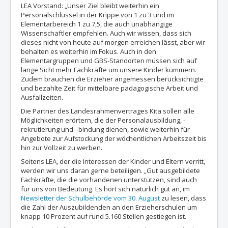
LEA Vorstand: „Unser Ziel bleibt weiterhin ein
Personalschlüssel in der Krippe von 1 zu 3 und im
Elementarbereich 1 zu 7,5, die auch unabhängige
Wissenschaftler empfehlen. Auch wir wissen, dass sich
dieses nicht von heute auf morgen erreichen lässt, aber wir
behalten es weiterhin im Fokus. Auch in den
Elementargruppen und GBS-Standorten müssen sich auf
lange Sicht mehr Fachkräfte um unsere Kinder kümmern.
Zudem brauchen die Erzieher angemessen berücksichtigte
und bezahlte Zeit für mittelbare pädagogische Arbeit und
Ausfallzeiten.
Die Partner des Landesrahmenvertrages Kita sollen alle
Möglichkeiten erörtern, die der Personalausbildung, -
rekrutierung und –bindung dienen, sowie weiterhin für
Angebote zur Aufstockung der wöchentlichen Arbeitszeit bis
hin zur Vollzeit zu werben.
Seitens LEA, der die Interessen der Kinder und Eltern verritt,
werden wir uns daran gerne beteiligen. „Gut ausgebildete
Fachkräfte, die die vorhandenen unterstützen, sind auch
für uns von Bedeutung. Es hört sich natürlich gut an, im
Newsletter der Schulbehörde vom 30. August
zu lesen, dass
die Zahl der Auszubildenden an den Erzieherschulen um
knapp 10 Prozent auf rund 5.160 Stellen gestiegen ist.