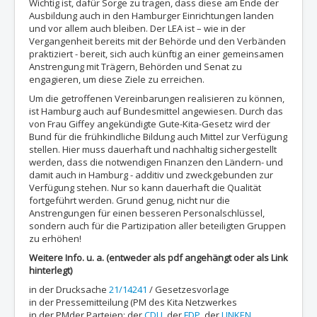
Wichtig ist, dafür Sorge zu tragen, dass diese am Ende der
Ausbildung auch in den Hamburger Einrichtungen landen
und vor allem auch bleiben. Der LEA ist – wie in der
Vergangenheit bereits mit der Behörde und den Verbänden
praktiziert - bereit, sich auch künftig an einer gemeinsamen
Anstrengung mit Trägern, Behörden und Senat zu
engagieren, um diese Ziele zu erreichen.
Um die getroffenen Vereinbarungen realisieren zu können,
ist Hamburg auch auf Bundesmittel angewiesen. Durch das
von Frau Giffey angekündigte Gute-Kita-Gesetz wird der
Bund für die frühkindliche Bildung auch Mittel zur Verfügung
stellen. Hier muss dauerhaft und nachhaltig sichergestellt
werden, dass die notwendigen Finanzen den Ländern- und
damit auch in Hamburg - additiv und zweckgebunden zur
Verfügung stehen. Nur so kann dauerhaft die Qualität
fortgeführt werden. Grund genug, nicht nur die
Anstrengungen für einen besseren Personalschlüssel,
sondern auch für die Partizipation aller beteiligten Gruppen
zu erhöhen!
Weitere Info. u. a. (entweder als pdf angehängt oder als Link
hinterlegt)
in der Drucksache
21/14241
/ Gesetzesvorlage
in der Pressemitteilung (PM des Kita Netzwerkes
in der PMder Parteien: der
CDU
, der
FDP
, der
LINKEN