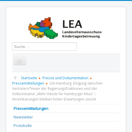
Suchen
Startseite
Über uns
Aktuelles
Termine
Startseite
Presse und Dokumentation
Pressemitteilungen
LEA Hamburg: Einigung zwischen
Vertretern*innen der Regierungsfraktionen und der
Informationen
GBS
Presse und Dokumentation
Volksinitiative „Mehr Hände für Hamburger Kitas“ –
Vereinbarungen bleiben hinter Erwartungen zurück
Kontakt
Pressemitteilungen
Newsletter
Protokolle