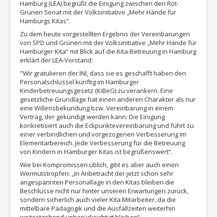
Hamburg (LEA) begrüßt die Einigung zwischen den Rot-
Grünen Senat mit der Volksinitiative „Mehr Hände für
Hamburgs Kitas“.
Zu dem heute vorgestellten Ergebnis der Vereinbarungen
von SPD und Grünen mit der Volksinitiative „Mehr Hände für
Hamburger Kita“ mit Blick auf die Kita-Betreuung in Hamburg
erklärt der LEA-Vorstand:
"Wir gratulieren der INI, dass sie es geschafft haben den
Personalschlüssel künftig im Hamburger
Kinderbetreuungsgesetz (KiBeG) zu verankern. Eine
gesetzliche Grundlage hat einen anderen Charakter als nur
eine Willensbekundung bzw. Vereinbarung in einem
Vertrag, der gekündigt werden kann. Die Einigung
konkretisiert auch die Eckpunktevereinbarung und führt zu
einer verbindlichen und vorgezogenen Verbesserung im
Elementarbereich. Jede Verbesserung für die Betreuung
von Kindern in Hamburger Kitas ist begrüßenswert“.
Wie bei Kompromissen üblich, gibt es aber auch einen
Wermutstropfen: „In Anbetracht der jetzt schon sehr
angespannten Personallage in den Kitas bleiben die
Beschlüsse nicht nur hinter unseren Erwartungen zurück,
sondern sicherlich auch vieler Kita Mitarbeiter, da die
mittelbare Pädagogik und die Ausfallzeiten weiterhin