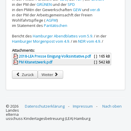
in der PM der
GRÜNEN
und der
SPD
in den PMén der Gewerkschaften
GEW
und
ver.di
in der PM der Arbeitsgemeinsachft der Freien
Wohlfahrtspflege (
AGFW
)
im Statement des
Paritätischen
Bericht des
Hamburger Abendblattes vom 5.9.
/ in der
Hamburger Morgenpost vom 4.9.
/ im
NDR vom 4.9.
/
Attachments:
2018-LEA Presse Einigung-Volksinitiative.pdf
[ ]
165 kB
PM Kitanetzwerk.pdf
[ ]
542 kB
Vorheriger Beitrag: LEA Hamburg zum „Gute-Kita-Gesetz“ und zur
Nächster Beitrag: Bertelsmann: HH behält rote Lat
Zurück
Weiter
© 2026
Datenschutzerklärung
-
Impressum
-
Nach oben
Landes
elterna
usschuss Kindertagesbetreuung (LEA) Hamburg