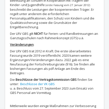
Betreuung an Schulen in Kooperation mit Trägern der
Kinder- und Jugendhilfe
(erste Fassung vom 27. Januar 2012)
beschreibt die Leistungen der kooperierenden Träger. Er
regelt unter anderem die erforderlichen
Personalqualifikationen, den Schutz von Kindern und die
Qualitätssicherung sowie die Grundsätze der
Entgeltberechnung.
Der LRV GBS gilt
NICHT
für Ferien- und Randbetreuungen an
Ganztagsschulen nach Rahmenkonzept (GTS) u.ä.
Veränderungen
:
Der LRV GBS trat 2012 in Kraft. Die erste überarbeitetes
Fassung wurde 2019 veröffentlicht. 2020 kamen weitere
Ergänzungen/Veränderungen dazu. 2022 gab es eine
Neufassung der Fortschreibungsrate (§16). Sie finden alle
bisherigen Fassungen als pdf-Anlage am Ende des
Beitrages.
Die
Beschlüsse der Vertragskommission GBS
finden Sie
unter:
Beschlüsse der VK GBS
u. a. Beschluss vom 27. September 2023 zum Einsatz von
GBS Personal am Vormittag.
Mittlerweile wurden einige Maßnahmen zur Verbesserung