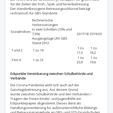
für die Zeiten der Früh-, Spät- und Ferienbetreuung.
Der standortbezogene Betreuungsschlüssel beträgt
rechnerisch für GBS-Standorte
Rechnerische
Verbesserungen
in zwei Schritten (10% und
Sozialindices
7,5%)
2017/18
2019/20
Ausgangslage LRV GBS
Stand 2012:
1 zu
1 zu
1 und 2
1 zu 19
17,3
16,2
1 zu
1 zu
3 bis 6
1 zu 23
20,9
19,6
Eckpunkte Vereinbarung zwischen Schulbehörde und
Verbände
Die Corona-Pandemie wirkt sich auch auf die
Ganztagsbetreuung aus. Aus diesem Grund
wurde zwischen Schulbehörde und den Verbänden /
Trägern der Freien Kinder- und Jugendhilfe ein
Eckpunktepapier abgestimmt. Dieses dient als
Handlungsorientierung für außerunterrichtliche Bildungs-
und Betreuungsangebote an GBS- und GTS-Grundschulen