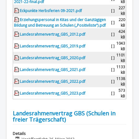
2021-22-final.pdf
kB
227
Eckpunkte Herbsferien 09-2021.pdf
[ ]
kB
Erziehungspersonal in Kitas und der Ganztägigen
220
[ ]
Bildung und Betreuung an Schulen („Positivliste“).pdf
kB
424
Landesrahmenvertrag_GBS_2012.pdf
[ ]
kB
1043
Landesrahmenvertrag_GBS_2019.pdf
[ ]
kB
1101
Landesrahmenvertrag_GBS_2020.pdf
[ ]
kB
1133
Landesrahmenvertrag_GBS_2021.pdf
[ ]
kB
1138
Landesrahmenvertrag_GBS_2022.pdf
[ ]
kB
573
Landesrahmenvertrag_GBS_2023.pdf
[ ]
kB
Landesrahmenvertrag GBS (Schulen in
freier Trägerschaft)
Details