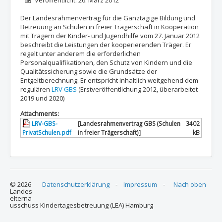
Veröffentlicht: 26. März 2012
Der Landesrahmenvertrag für die Ganztägige Bildung und
Betreuung an Schulen in freier Trägerschaft in Kooperation
mit Trägern der Kinder- und Jugendhilfe vom 27. Januar 2012
beschreibt die Leistungen der kooperierenden Träger. Er
regelt unter anderem die erforderlichen
Personalqualifikationen, den Schutz von Kindern und die
Qualitätssicherung sowie die Grundsätze der
Entgeltberechnung. Er entspricht inhaltlich weitgehend dem
regulären
LRV GBS
(Erstveröffentlichung 2012, überarbeitet
2019 und 2020)
Attachments:
LRV-GBS-
[Landesrahmenvertrag GBS (Schulen
3402
PrivatSchulen.pdf
in freier Trägerschaft)]
kB
© 2026
Datenschutzerklärung
-
Impressum
-
Nach oben
Landes
elterna
usschuss Kindertagesbetreuung (LEA) Hamburg