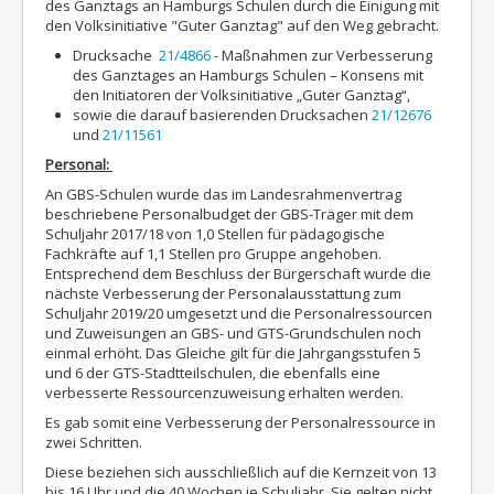
des Ganztags an Hamburgs Schulen durch die Einigung mit
den Volksinitiative "Guter Ganztag" auf den Weg gebracht.
Drucksache
21/4866
- Maßnahmen zur Verbesserung
des Ganztages an Hamburgs Schulen – Konsens mit
den Initiatoren der Volksinitiative „Guter Ganztag“,
sowie die darauf basierenden Drucksachen
21/12676
und
21/11561
Personal:
An GBS-Schulen wurde das im Landesrahmenvertrag
beschriebene Personalbudget der GBS-Träger mit dem
Schuljahr 2017/18 von 1,0 Stellen für pädagogische
Fachkräfte auf 1,1 Stellen pro Gruppe angehoben.
Entsprechend dem Beschluss der Bürgerschaft wurde die
nächste Verbesserung der Personalausstattung zum
Schuljahr 2019/20 umgesetzt und die Personalressourcen
und Zuweisungen an GBS- und GTS-Grundschulen noch
einmal erhöht. Das Gleiche gilt für die Jahrgangsstufen 5
und 6 der GTS-Stadtteilschulen, die ebenfalls eine
verbesserte Ressourcenzuweisung erhalten werden.
Es gab somit eine Verbesserung der Personalressource in
zwei Schritten.
Diese beziehen sich ausschließlich auf die Kernzeit von 13
bis 16 Uhr und die 40 Wochen je Schuljahr. Sie gelten nicht