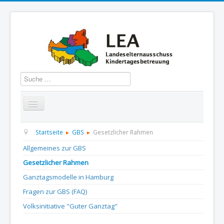
Suchen
Startseite
Über uns
Aktuelles
Termine
Startseite
GBS
Gesetzlicher Rahmen
Allgemeines zur GBS
Informationen
GBS
Presse und Dokumentation
Gesetzlicher Rahmen
Kontakt
Ganztagsmodelle in Hamburg
Fragen zur GBS (FAQ)
Volksinitiative "Guter Ganztag"