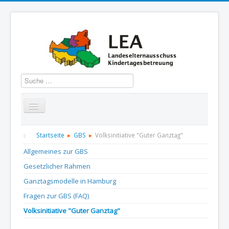
Suchen
Startseite
Über uns
Aktuelles
Termine
Startseite
GBS
Volksinitiative "Guter Ganztag"
Allgemeines zur GBS
Informationen
GBS
Presse und Dokumentation
Gesetzlicher Rahmen
Kontakt
Ganztagsmodelle in Hamburg
Fragen zur GBS (FAQ)
Volksinitiative "Guter Ganztag"