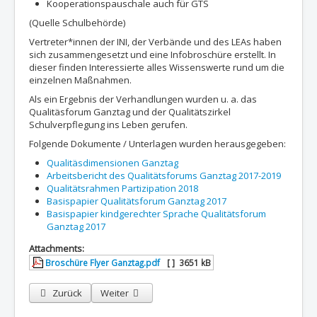
Kooperationspauschale auch für GTS
(Quelle Schulbehörde)
Vertreter*innen der INI, der Verbände und des LEAs haben
sich zusammengesetzt und eine Infobroschüre erstellt. In
dieser finden Interessierte alles Wissenswerte rund um die
einzelnen Maßnahmen.
Als ein Ergebnis der Verhandlungen wurden u. a. das
Qualitäsforum Ganztag und der Qualitätszirkel
Schulverpflegung ins Leben gerufen.
Folgende Dokumente / Unterlagen wurden herausgegeben:
Qualitäsdimensionen Ganztag
Arbeitsbericht des Qualitätsforums Ganztag 2017-2019
Qualitätsrahmen Partizipation 2018
Basispapier Qualitätsforum Ganztag 2017
Basispapier kindgerechter Sprache Qualitätsforum
Ganztag 2017
Attachments:
Broschüre Flyer Ganztag.pdf
[ ]
3651 kB
Vorheriger Beitrag: kostenlose Ferienbetreuung beim Bildungs- un
Nächster Beitrag: Ganztägige Bildung und Betreu
Zurück
Weiter