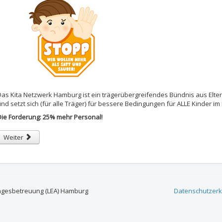
Das Kita Netzwerk Hamburg ist ein trägerübergreifendes Bündnis aus Elte
und setzt sich (für alle Träger) für bessere Bedingungen für ALLE Kinder im
Die Forderung: 25% mehr Personal!
Nächster Beitrag: Hamburger Bündnis für schulische Inklusion
Weiter
agesbetreuung (LEA) Hamburg
Datenschutzerk