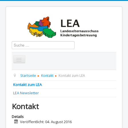
Suchen
Startseite
Über uns
Aktuelles
Termine
Startseite
Kontakt
Kontakt zum LEA
Kontakt zum LEA
Informationen
GBS
Presse und Dokumentation
LEA Newsletter
Kontakt
Kontakt
Details
Veröffentlicht: 04. August 2016