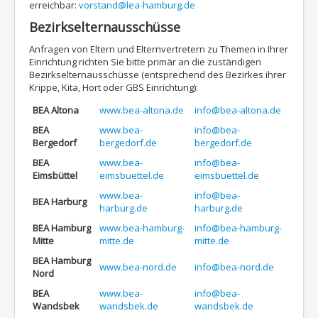
erreichbar:
vorstand@lea-hamburg.de
Bezirkselternausschüsse
Anfragen von Eltern und Elternvertretern zu Themen in Ihrer
Einrichtung richten Sie bitte primär an die zuständigen
Bezirkselternausschüsse (entsprechend des Bezirkes ihrer
Krippe, Kita, Hort oder GBS Einrichtung):
BEA Altona
www.bea-altona.de
info@bea-altona.de
BEA
www.bea-
info@bea-
Bergedorf
bergedorf.de
bergedorf.de
BEA
www.bea-
info@bea-
Eimsbüttel
eimsbuettel.de
eimsbuettel.de
www.bea-
info@bea-
BEA Harburg
harburg.de
harburg.de
BEA Hamburg
www.bea-hamburg-
info@bea-hamburg-
Mitte
mitte.de
mitte.de
BEA Hamburg
www.bea-nord.de
info@bea-nord.de
Nord
BEA
www.bea-
info@bea-
Wandsbek
wandsbek.de
wandsbek.de