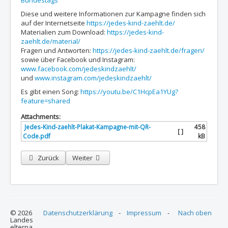
Diese und weitere Informationen zur Kampagne finden sich
auf der Internetseite
https://jedes-kind-zaehlt.de/
Materialien zum Download:
https://jedes-kind-
zaehlt.de/material/
Fragen und Antworten:
https://jedes-kind-zaehlt.de/fragen/
sowie über Facebook und Instagram:
www.facebook.com/jedeskindzaehlt/
und
www.instagram.com/jedeskindzaehlt/
Es gibt einen Song:
https://youtu.be/C1HcpEa1YUg?
feature=shared
Attachments:
Jedes-Kind-zaehlt-Plakat-Kampagne-mit-QR-
458
[ ]
Code.pdf
kB
Vorheriger Beitrag: Jedes Kind zählt - Petition: Countdown läuft
Nächster Beitrag: "Fachkräftebedarf, Tarifbindung,
Zurück
Weiter
© 2026
Datenschutzerklärung
-
Impressum
-
Nach oben
Landes
elterna