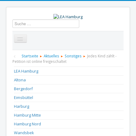
Suchen
Startseite
Über uns
Aktuelles
Termine
Startseite
Aktuelles
Sonstiges
Jedes Kind zählt -
Petition ist online freigeschaltet
Informationen
GBS
Presse und Dokumentation
LEA Hamburg
Altona
Kontakt
Bergedorf
Eimsbüttel
Harburg
Hamburg Mitte
Hamburg Nord
Wandsbek