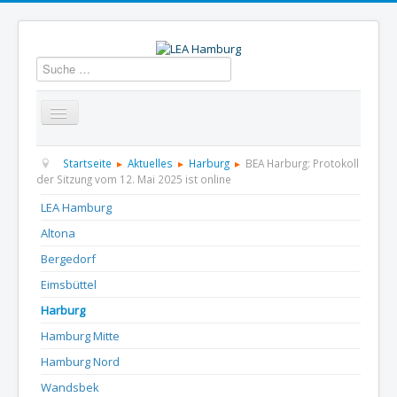
Suchen
Startseite
Über uns
Aktuelles
Termine
Startseite
Aktuelles
Harburg
BEA Harburg: Protokoll
der Sitzung vom 12. Mai 2025 ist online
Informationen
GBS
Presse und Dokumentation
LEA Hamburg
Altona
Kontakt
Bergedorf
Eimsbüttel
Harburg
Hamburg Mitte
Hamburg Nord
Wandsbek