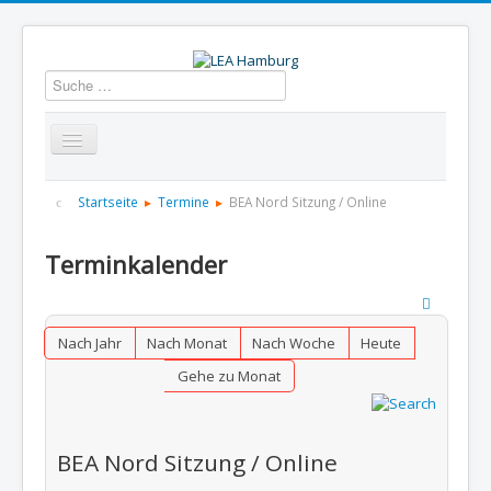
Suchen
Startseite
Über uns
Aktuelles
Termine
Startseite
Termine
BEA Nord Sitzung / Online
Informationen
GBS
Presse und Dokumentation
Terminkalender
Kontakt
Nach Jahr
Nach Monat
Nach Woche
Heute
Gehe zu Monat
BEA Nord Sitzung / Online