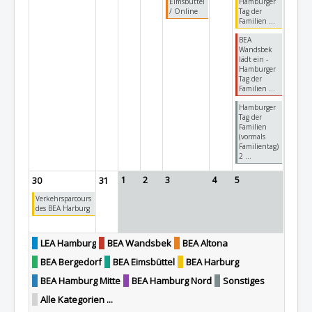
Eimsbüttel
Hamburger
/ Online
Tag der
Familien ...
BEA
Wandsbek
lädt ein -
Hamburger
Tag der
Familien ...
Hamburger
Tag der
Familien
(vormals
Familientag)
2 ...
1
2
3
4
5
30
31
Verkehrsparcours
des BEA Harburg
LEA Hamburg
BEA Wandsbek
BEA Altona
BEA Bergedorf
BEA Eimsbüttel
BEA Harburg
BEA Hamburg Mitte
BEA Hamburg Nord
Sonstiges
Alle Kategorien ...