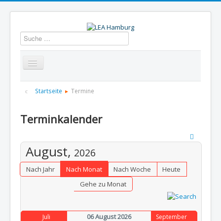
Suchen
Startseite
Über uns
Aktuelles
Termine
Startseite
Termine
Informationen
GBS
Presse und Dokumentation
Terminkalender
Kontakt
August,
2026
Nach Jahr
Nach Monat
Nach Woche
Heute
Gehe zu Monat
06 August 2026
Juli
September