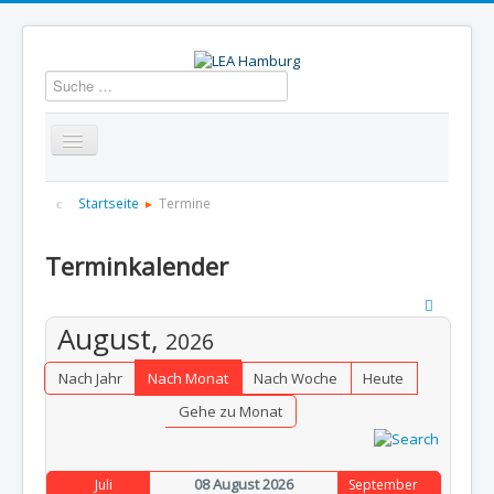
Suchen
Startseite
Über uns
Aktuelles
Termine
Startseite
Termine
Informationen
GBS
Presse und Dokumentation
Terminkalender
Kontakt
August,
2026
Nach Jahr
Nach Monat
Nach Woche
Heute
Gehe zu Monat
08 August 2026
Juli
September