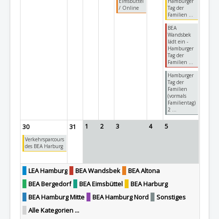
Eimsbüttel
Hamburger
/ Online
Tag der
Familien ...
BEA
Wandsbek
lädt ein -
Hamburger
Tag der
Familien ...
Hamburger
Tag der
Familien
(vormals
Familientag)
2 ...
1
2
3
4
5
30
31
Verkehrsparcours
des BEA Harburg
LEA Hamburg
BEA Wandsbek
BEA Altona
BEA Bergedorf
BEA Eimsbüttel
BEA Harburg
BEA Hamburg Mitte
BEA Hamburg Nord
Sonstiges
Alle Kategorien ...