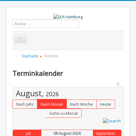
Suchen
Startseite
Über uns
Aktuelles
Termine
Startseite
Termine
Informationen
GBS
Presse und Dokumentation
Terminkalender
Kontakt
August,
2026
Nach Jahr
Nach Monat
Nach Woche
Heute
Gehe zu Monat
08 August 2026
Juli
September