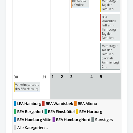
Eimsbüttel
Hamburger
/ Online
Tag der
Familien ...
BEA
Wandsbek
lädt ein -
Hamburger
Tag der
Familien ...
Hamburger
Tag der
Familien
(vormals
Familientag)
2 ...
1
2
3
4
5
30
31
Verkehrsparcours
des BEA Harburg
LEA Hamburg
BEA Wandsbek
BEA Altona
BEA Bergedorf
BEA Eimsbüttel
BEA Harburg
BEA Hamburg Mitte
BEA Hamburg Nord
Sonstiges
Alle Kategorien ...