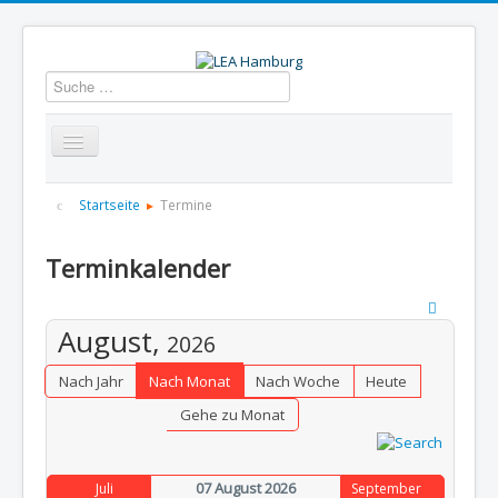
Suchen
Startseite
Über uns
Aktuelles
Termine
Startseite
Termine
Informationen
GBS
Presse und Dokumentation
Terminkalender
Kontakt
August,
2026
Nach Jahr
Nach Monat
Nach Woche
Heute
Gehe zu Monat
07 August 2026
Juli
September