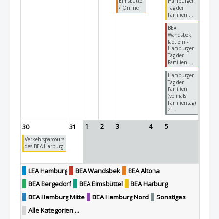
Eimsbüttel
Hamburger
/ Online
Tag der
Familien ...
BEA
Wandsbek
lädt ein -
Hamburger
Tag der
Familien ...
Hamburger
Tag der
Familien
(vormals
Familientag)
2 ...
1
2
3
4
5
30
31
Verkehrsparcours
des BEA Harburg
LEA Hamburg
BEA Wandsbek
BEA Altona
BEA Bergedorf
BEA Eimsbüttel
BEA Harburg
BEA Hamburg Mitte
BEA Hamburg Nord
Sonstiges
Alle Kategorien ...