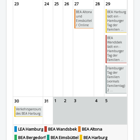
23
24
25
26
27
28
29
BEA Altona
BEA Harburg
und
lädt ein -
Eimsbüttel
Hamburger
/ Online
Tag der
Familien ...
BEA
Wandsbek
lädt ein -
Hamburger
Tag der
Familien ...
Hamburger
Tag der
Familien
(vormals
Familientag)
2 ...
1
2
3
4
5
30
31
Verkehrsparcours
des BEA Harburg
LEA Hamburg
BEA Wandsbek
BEA Altona
BEA Bergedorf
BEA Eimsbüttel
BEA Harburg