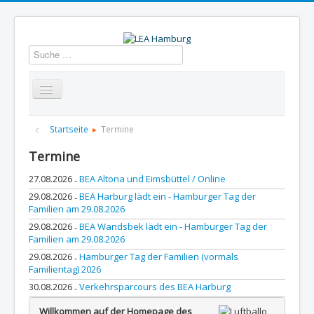
Suchen
Startseite
Über uns
Aktuelles
Termine
Startseite
Termine
Termine
Informationen
GBS
Presse und Dokumentation
27.08.2026
BEA Altona und Eimsbüttel / Online
-
Kontakt
29.08.2026
BEA Harburg lädt ein - Hamburger Tag der
-
Familien am 29.08.2026
29.08.2026
BEA Wandsbek lädt ein - Hamburger Tag der
-
Familien am 29.08.2026
29.08.2026
Hamburger Tag der Familien (vormals
-
Familientag) 2026
30.08.2026
Verkehrsparcours des BEA Harburg
-
Willkommen auf der Homepage des