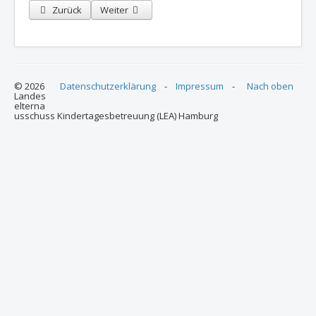
Vorheriger Beitrag: Einladung zur BEA Nord Sitzung / Online am 1
Nächster Beitrag: BEA Nord hat gewählt
Zurück
Weiter
© 2026
Datenschutzerklärung
-
Impressum
-
Nach oben
Landes
elterna
usschuss Kindertagesbetreuung (LEA) Hamburg