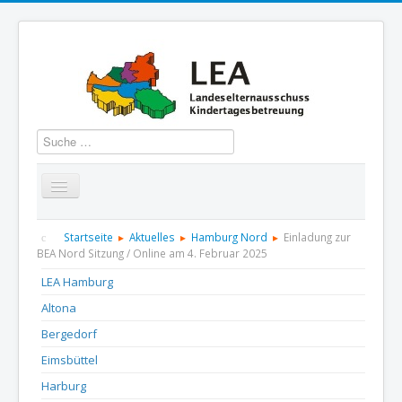
Suchen
Startseite
Über uns
Aktuelles
Termine
Startseite
Aktuelles
Hamburg Nord
Einladung zur
BEA Nord Sitzung / Online am 4. Februar 2025
Informationen
GBS
Presse und Dokumentation
LEA Hamburg
Altona
Kontakt
Bergedorf
Eimsbüttel
Harburg