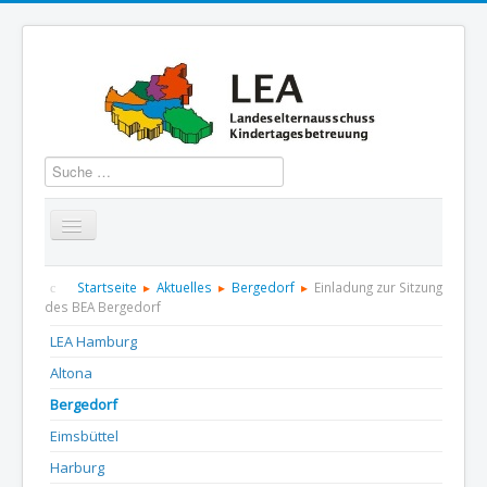
Suchen
Startseite
Über uns
Aktuelles
Termine
Startseite
Aktuelles
Bergedorf
Einladung zur Sitzung
des BEA Bergedorf
Informationen
GBS
Presse und Dokumentation
LEA Hamburg
Altona
Kontakt
Bergedorf
Eimsbüttel
Harburg