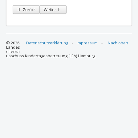
Vorheriger Beitrag: BEA Bergedorf: Protokoll und Anlagen der Sit
Nächster Beitrag: BEA Protokoll / Mitschrift von de
Zurück
Weiter
© 2026
Datenschutzerklärung
-
Impressum
-
Nach oben
Landes
elterna
usschuss Kindertagesbetreuung (LEA) Hamburg