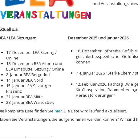
und Veranstaltungshinw
ktuell u.a.:
BEA / LEA Sitzungen:
Dezember 2025 und Januar 2026
16. Dezember: Inforeihe Gefühle s
17. Dezember LEA Sitzung /
geschlechtsspezifischer Gefühls
Online
können
18. Dezember: BEA Altona und
BEA Eimsbüttel Sitzung / Online
14. Januar 2026 "Starke Eltern / 
8. Januar BEA Bergedorf
14. Januar BEA Nord
12. Februar 2026. Fachtag: „Wie gel
15. Januar LEA Sitzung in
Kita? Inspiration, Rahmenbeding
Präsenz
Herausforderungen“
21. Januar BEA Mitte
28. Januar BEA Wandsbek
Die komplette Liste finden Sie
hier
. Die Liste wird laufend aktualisiert.
Haben Sie Veranstaltungen, die aufgenommen werden können? Wir sind 