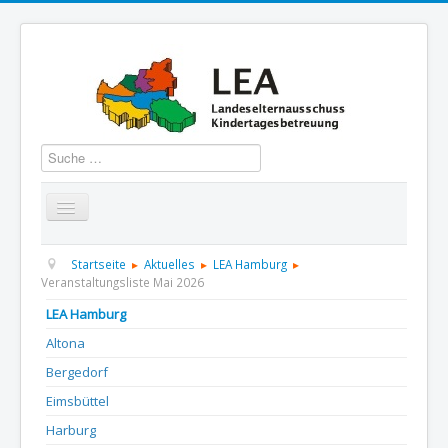
Suchen
Startseite
Über uns
Aktuelles
Termine
Startseite
Aktuelles
LEA Hamburg
Veranstaltungsliste Mai 2026
Informationen
GBS
Presse und Dokumentation
LEA Hamburg
Altona
Kontakt
Bergedorf
Eimsbüttel
Harburg