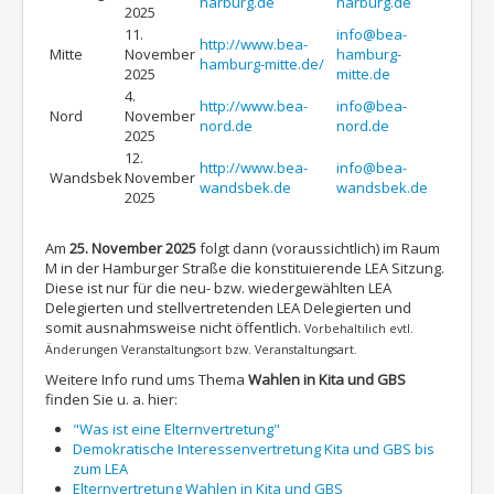
harburg.de
harburg.de
2025
11.
info@bea-
http://www.bea-
Mitte
November
hamburg-
hamburg-mitte.de/
2025
mitte.de
4.
http://www.bea-
info@bea-
Nord
November
nord.de
nord.de
2025
12.
http://www.bea-
info@bea-
Wandsbek
November
wandsbek.de
wandsbek.de
2025
Am
25. November 2025
folgt dann (voraussichtlich) im Raum
M in der Hamburger Straße die konstituierende LEA Sitzung.
Diese ist nur für die neu- bzw. wiedergewählten LEA
Delegierten und stellvertretenden LEA Delegierten und
somit ausnahmsweise nicht öffentlich.
Vorbehaltilich evtl.
Änderungen Veranstaltungsort bzw. Veranstaltungsart.
Weitere Info rund ums Thema
Wahlen in Kita und GBS
finden Sie u. a. hier:
"Was ist eine Elternvertretung"
Demokratische Interessenvertretung Kita und GBS bis
zum LEA
Elternvertretung Wahlen in Kita und GBS