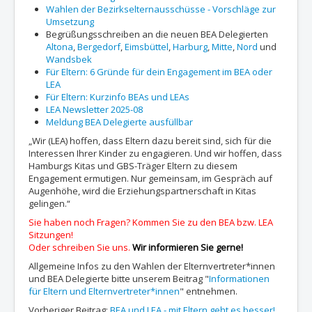
Wahlen der Bezirkselternausschüsse - Vorschläge zur
Umsetzung
Begrüßungsschreiben an die neuen BEA Delegierten
Altona
,
Bergedorf
,
Eimsbüttel
,
Harburg
,
Mitte
,
Nord
und
Wandsbek
Für Eltern: 6 Gründe für dein Engagement im BEA oder
LEA
Für Eltern: Kurzinfo BEAs und LEAs
LEA Newsletter 2025-08
Meldung BEA Delegierte ausfüllbar
„Wir (LEA) hoffen, dass Eltern dazu bereit sind, sich für die
Interessen Ihrer Kinder zu engagieren. Und wir hoffen, dass
Hamburgs Kitas und GBS-Träger Eltern zu diesem
Engagement ermutigen. Nur gemeinsam, im Gespräch auf
Augenhöhe, wird die Erziehungspartnerschaft in Kitas
gelingen.“
Sie haben noch Fragen? Kommen Sie zu den BEA bzw. LEA
Sitzungen!
Oder schreiben Sie uns.
Wir informieren Sie gerne!
Allgemeine Infos zu den Wahlen der Elternvertreter*innen
und BEA Delegierte bitte unserem Beitrag "
Informationen
für Eltern und Elternvertreter*innen
" entnehmen.
Vorheriger Beitrag:
BEA und LEA - mit Eltern geht es besser!