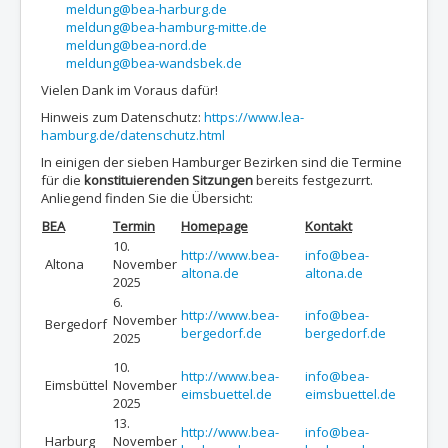
meldung@bea-harburg.de
meldung@bea-hamburg-mitte.de
meldung@bea-nord.de
meldung@bea-wandsbek.de
Vielen Dank im Voraus dafür!
Hinweis zum Datenschutz:
https://www.lea-
hamburg.de/datenschutz.html
In
einigen der sieben Hamburger
Bezirken sind die Termine
für die
konstituierenden Sitzungen
bereits festgezurrt.
Anliegend finden Sie die Übersicht:
BEA
Termin
Homepage
Kontakt
10.
http://www.bea-
info@bea-
Altona
November
altona.de
altona.de
2025
6.
http://www.bea-
info@bea-
November
Bergedorf
bergedorf.de
bergedorf.de
2025
10.
http://www.bea-
info@bea-
Eimsbüttel
November
eimsbuettel.de
eimsbuettel.de
2025
13.
http://www.bea-
info@bea-
Harburg
November