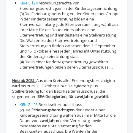
KiBeG §24
Mitwirkungsrechte von
Erziehungsberechtigten in der Kindertageseinrichtung
(3) Die Erziehungsberechtigten der Kinder einer Gruppe
in der Kindertageseinrichtung bilden eine
Elternversammlung. Jede Elternversammlung wählt aus
ihrer Mitte für die Dauer eines Jahres eine
Elternvertretung und mindestens eine Stellvertretung.
Die Wahlen zu den Elternvertretungen und
Stellvertretungen finden zwischen dem 1. September
und 15. Oktober eines jeden Jahres mit Unterstützung
der Kindertageseinrichtung statt.
(4) Die in einer Kindertageseinrichtung gewählten
Elternvertretungen bilden deren Elternausschuss. ...
Neu ab 2025:
Aus dem Kreis aller Erziehungsberechtigten
wird bis zum 31. Oktober ein/e Delegierte/r plus
Stellvertretung für den Bezirkselternausschuss, die
sogenannten
BEA-Delegierten, für zwei Jahre gewählt
.
KiBeG §25
Bezirkselternausschuss
(2) Die
Erziehungsberechtigten
der Kinder einer
Kindertageseinrichtung wählen aus ihrer Mitte für die
Dauer von
zwei Jahren
eine Vertretung sowie
mindestens eine Stellvertretung für den
Bezirkselternausschuss. Die Wahlen finden