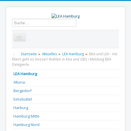
Suchen
Startseite
Über uns
Aktuelles
Termine
Startseite
Aktuelles
LEA Hamburg
BEA und LEA - mit
Eltern geht es besser! Wahlen in Kita und GBS / Meldung BEA
Delegierte
Informationen
GBS
Presse und Dokumentation
LEA Hamburg
Kontakt
Altona
Bergedorf
Eimsbüttel
Harburg
Hamburg Mitte
Hamburg Nord