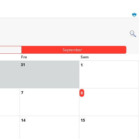
September
Fre
Sam
31
1
7
8
14
15