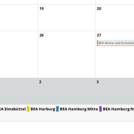
19
20
26
27
BEA Altona und Eimsbütt
2
3
EA Eimsbüttel
BEA Harburg
BEA Hamburg Mitte
BEA Hamburg N