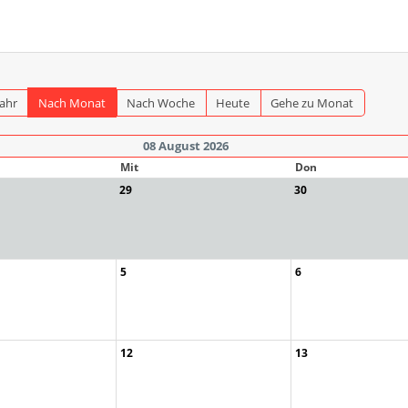
Jahr
Nach Monat
Nach Woche
Heute
Gehe zu Monat
08 August 2026
Mit
Don
29
30
5
6
12
13