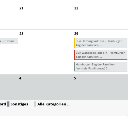
21
22
28
29
el / Online
BEA Harburg lädt ein - Hamburger
Tag der Familien ...
BEA Wandsbek lädt ein - Hamburger
Tag der Familien ...
Hamburger Tag der Familien
(vormals Familientag) 2 ...
4
5
ord
Sonstiges
Alle Kategorien ...