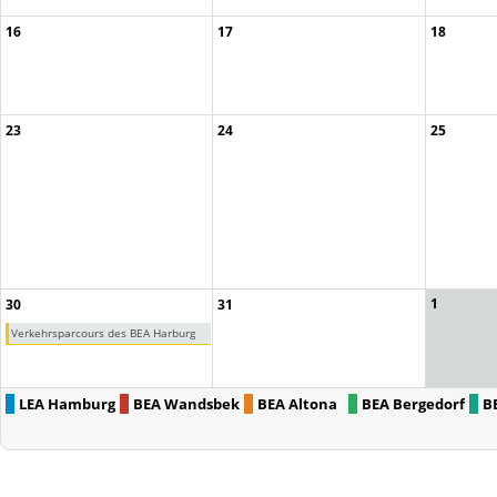
16
17
18
23
24
25
1
30
31
Verkehrsparcours des BEA Harburg
LEA Hamburg
BEA Wandsbek
BEA Altona
BEA Bergedorf
B