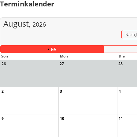
Terminkalender
August,
2026
Nach 
Juli
Son
Mon
Die
26
27
28
2
3
4
9
10
11