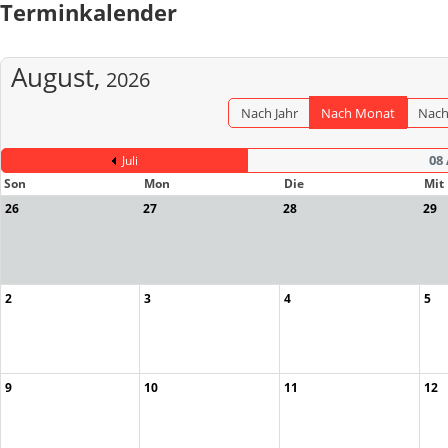
Terminkalender
August,
2026
Nach Jahr
Nach Monat
Nac
08
Juli
Son
Mon
Die
Mit
26
27
28
29
2
3
4
5
9
10
11
12