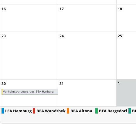
16
17
18
23
24
25
1
30
31
Verkehrsparcours des BEA Harburg
LEA Hamburg
BEA Wandsbek
BEA Altona
BEA Bergedorf
B