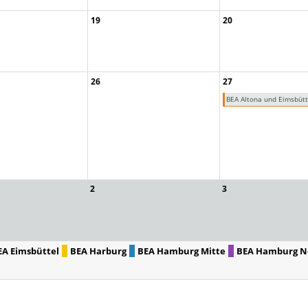
19
20
26
27
BEA Altona und Eimsbütt
2
3
EA Eimsbüttel
BEA Harburg
BEA Hamburg Mitte
BEA Hamburg N