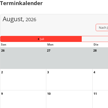
Terminkalender
August,
2026
Nach 
Juli
Son
Mon
Die
26
27
28
2
3
4
9
10
11