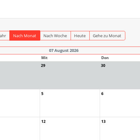
Jahr
Nach Monat
Nach Woche
Heute
Gehe zu Monat
07 August 2026
Mit
Don
29
30
5
6
12
13