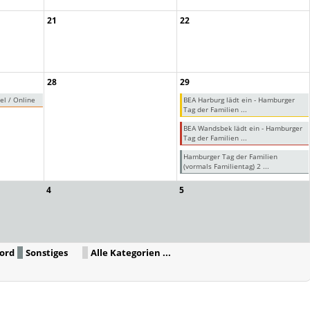
21
22
28
29
el / Online
BEA Harburg lädt ein - Hamburger
Tag der Familien ...
BEA Wandsbek lädt ein - Hamburger
Tag der Familien ...
Hamburger Tag der Familien
(vormals Familientag) 2 ...
4
5
ord
Sonstiges
Alle Kategorien ...