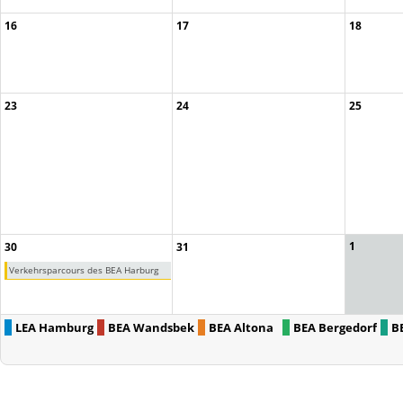
16
17
18
23
24
25
1
30
31
Verkehrsparcours des BEA Harburg
LEA Hamburg
BEA Wandsbek
BEA Altona
BEA Bergedorf
B