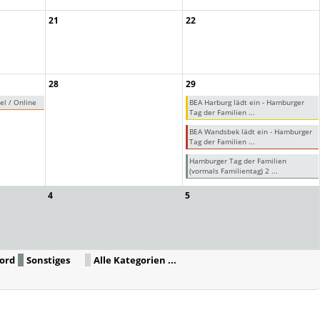
21
22
28
29
el / Online
BEA Harburg lädt ein - Hamburger
Tag der Familien ...
BEA Wandsbek lädt ein - Hamburger
Tag der Familien ...
Hamburger Tag der Familien
(vormals Familientag) 2 ...
4
5
ord
Sonstiges
Alle Kategorien ...