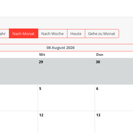
Jahr
Nach Monat
Nach Woche
Heute
Gehe zu Monat
08 August 2026
Mit
Don
29
30
5
6
12
13