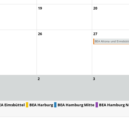
19
20
26
27
BEA Altona und Eimsbütt
2
3
EA Eimsbüttel
BEA Harburg
BEA Hamburg Mitte
BEA Hamburg N