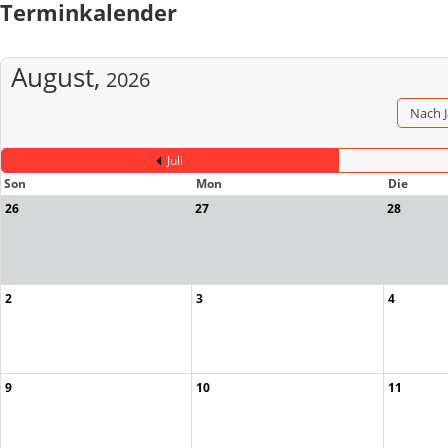
Terminkalender
August,
2026
Nach 
Juli
Son
Mon
Die
26
27
28
2
3
4
9
10
11