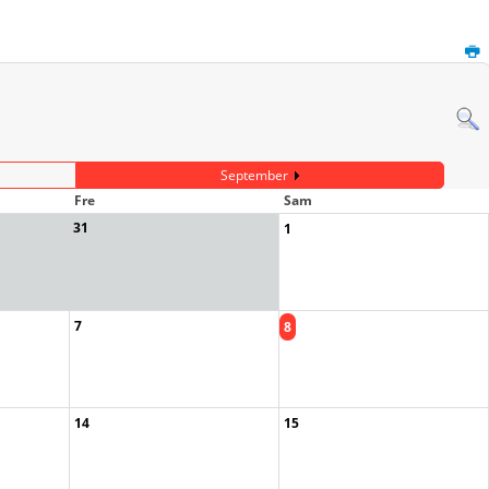
September
Fre
Sam
31
1
7
8
14
15