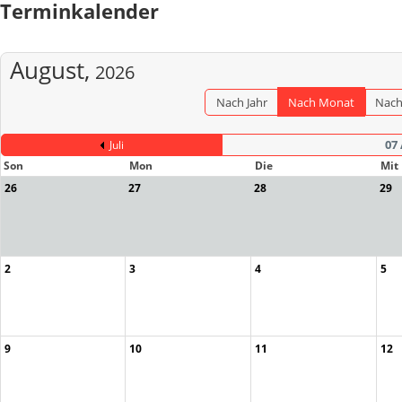
Terminkalender
August,
2026
Nach Jahr
Nach Monat
Nac
07
Juli
Son
Mon
Die
Mit
26
27
28
29
2
3
4
5
9
10
11
12